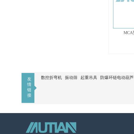
MC
数控折弯机
振动筛
起重吊具
防爆环链电动葫芦
友
情
链
接
MUTIAN
< li>